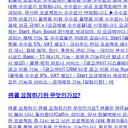
텀블벅 프로젝트 수수료에는 플랫폼 이용 수수료와 결제 등
대행 수수료가 포함됩니다. 수수료는 성공 프로젝트에만 부
과되며, 무산된 프로젝트는 수수료가 면제됩니다. ▶수수료
정책 바로가기 플랫폼 이용 수수료 플랫폼 이용 수수료는 (
결제 성공 금액) × (요금제별 수수료율)로 산정됩니다. 요금
제는 Start, Run, Boost 3단계로 제공되며, 각 요금제마다
공되는 혜택·기능 및 수수료율은 아래와 같습니다. Start (
랫폼 수수료 5%, VAT 별도) - 크라우드 펀딩 프로젝트 페
지 게시, 결제 예약, 정산, 후원자 관리 기능 - 데이터 분석 
시보드 Basic - 1:1 메시지 기능 - 응원권 기능(미션 발급 / 
시 발급) - 물류·제작 파트너 서비스 - [광고센터] 디스플레
광고 이용 가능 - [광고센터] CRM 타겟 광고 이용 가능 Ru
(플랫폼 수수료 9%, VAT 별도) - Start 요금제에서 제공하
모든 기능과 서비스 - 공개예정 기능 (알림신청) - 데
팬콜 요청하기란 무엇인가요?
팬콜 요청하기 팬콜 요청하기란 무엇인가요? 팬콜은 팬(Fan
이 불러 다시 돌아왔다(Call)는 의미로, 앞서 텀블벅에서 성
한 프로젝트 중 다시 보고 싶은 프로젝트에 대해 후원자들
투표를 통해 재오픈을 요청하는 기능입니다. 투표한 프로젝